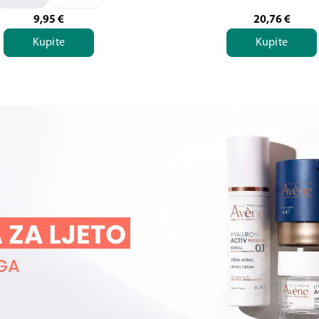
9,95
€
20,76
€
Kupite
Kupite