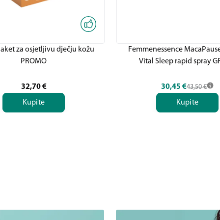
ket za osjetljivu dječju kožu
Femmenessence MacaPause
PROMO
Vital Sleep rapid spray G
32,70
€
30,45
€
43,50
€
Kupite
Kupite