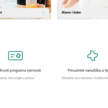
ot
Mame i bebe
nosti programa vjernosti
Preuzmite narudžbu u lj
nama ste uvijek u plusu!
Uštedite na vremenu i troškov