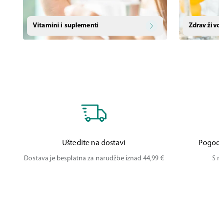
Vitamini i suplementi
Zdrav živ
Uštedite na dostavi
Pogod
Dostava je besplatna za narudžbe iznad 44,99 €
S 