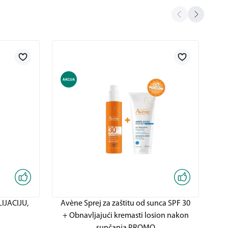
IJACIJU,
Avène Sprej za zaštitu od sunca SPF 30
Av
+ Obnavljajući kremasti losion nakon