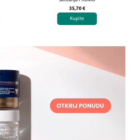
sunčanja PROMO
35,70
€
Kupite