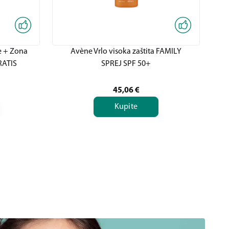
 + Zona
Avène Vrlo visoka zaštita FAMILY
Av
RATIS
SPREJ SPF 50+
45,06
€
Kupite