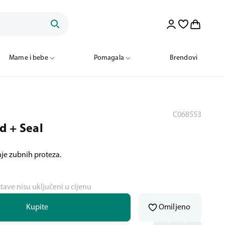
Mame i bebe
Pomagala
Brendovi
C068553
d + Seal
je zubnih proteza.
stave nisu uključeni u cijenu
Kupite
Omiljeno