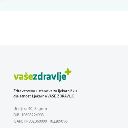
Zdravstvena ustanova za ljekarničku
djelatnost Ljekarne VAŠE ZDRAVLJE
Utinjska 40, Zagreb
OIB: 10698224903
IBAN: HR9023600001102289096