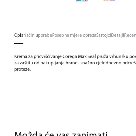
Opis
Način uporabe
Posebne mjere opreza
Sastojci
Detalji
Recen
Krema za pričvršćivanje Corega Max Seal pruža vrhunsku po
za zaštitu od nakupljanja hrane i snažno cjelodnevno pričvr
proteze.