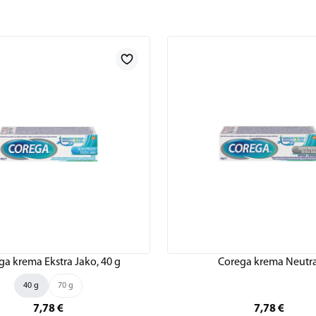
ga krema Ekstra Jako, 40 g
Corega krema Neutra
40 g
70 g
7,78
€
7,78
€