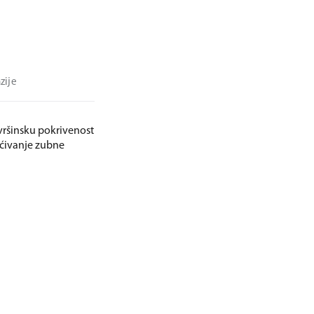
zije
vršinsku pokrivenost
šćivanje zubne