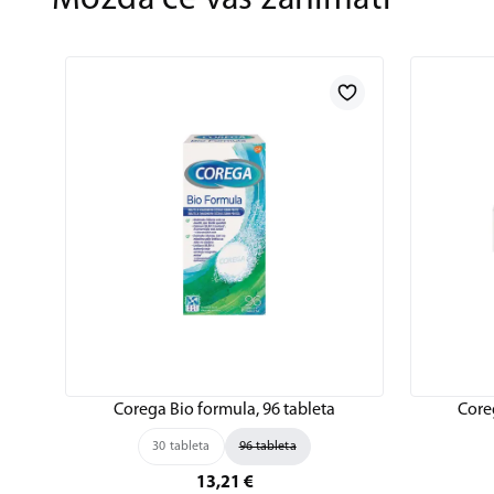
Možda će vas zanimati
Corega Bio formula, 96 tableta
Core
30 tableta
96 tableta
13,21
€