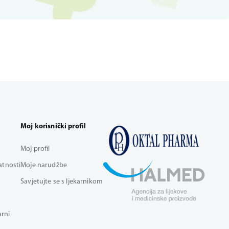
Moj korisnički profil
Moj profil
vatnosti
Moje narudžbe
Savjetujte se s ljekarnikom
arni