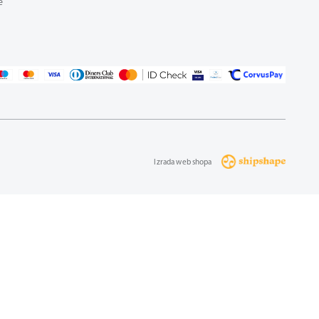
e
Izrada web shopa