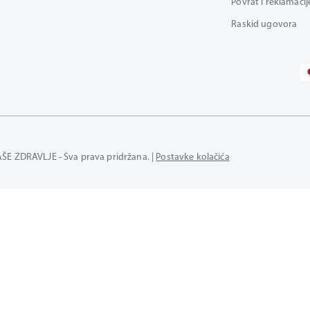
Povrat i reklamacij
Raskid ugovora
AŠE ZDRAVLJE - Sva prava pridržana. |
Postavke kolačića