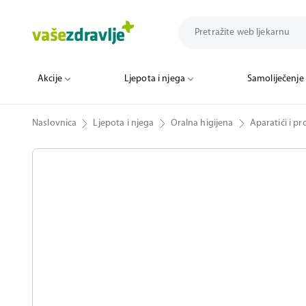
Akcije
Ljepota i njega
Samoliječenje
Naslovnica
Ljepota i njega
Oralna higijena
Aparatići i pr