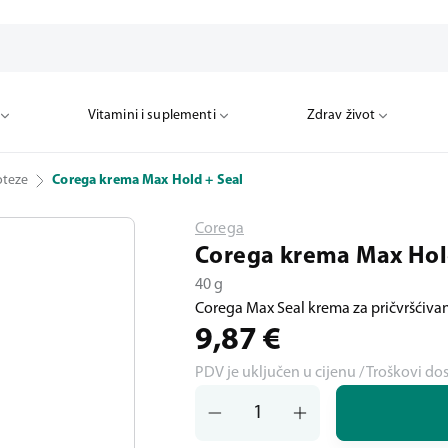
Vitamini i suplementi
Zdrav život
oteze
Corega krema Max Hold + Seal
Corega
Corega krema Max Hol
40 g
Corega Max Seal krema za pričvršćivan
9,87
€
PDV je uključen u cijenu / Troškovi do