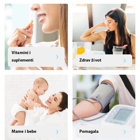
Vitamini i
suplementi
Zdrav život
Mame i bebe
Pomagala