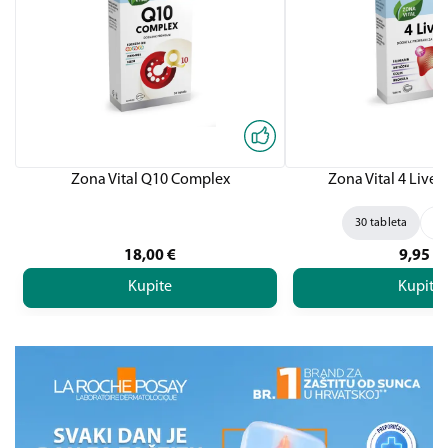
Zona Vital Q10 Complex
Zona Vital 4 Liver,
30 tableta
60
18,00
€
9,95
€
Kupite
Kupite