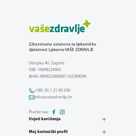
Zdravstvena ustanova za ljekarničku
djelatnost Ljekarne VAŠE ZDRAVLJE
Utinjska 40, Zagreb
OIB: 10698224903
IBAN: HR9023600001102289096
+385 (0) 1 21 00 200
info@vasezdravlje.hr
Pratite nas:
Uvjeti korištenja
Moj korisnički profil