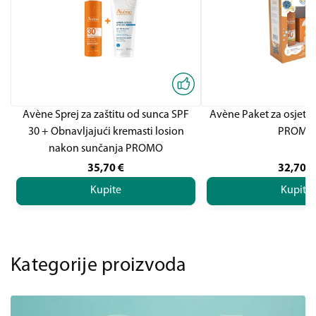
Avène Sprej za zaštitu od sunca SPF
Avène Paket za osjetlj
30 + Obnavljajući kremasti losion
PROMO
nakon sunčanja PROMO
35,70
€
32,70
€
Kupite
Kupite
Kategorije proizvoda