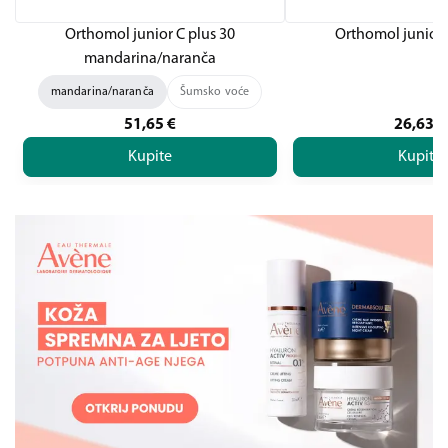
Orthomol junior C plus 30
Orthomol junior 
mandarina/naranča
mandarina/naranča
Šumsko voće
51,65
€
26,63
€
Kupite
Kupite