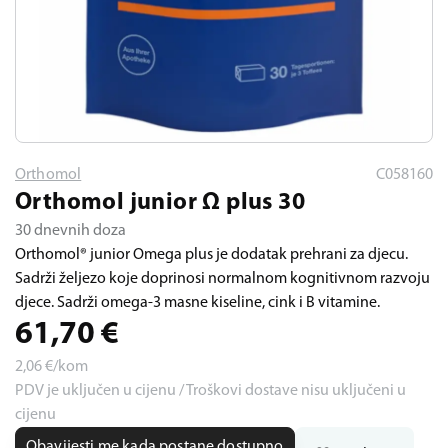
Orthomol
C058160
Orthomol junior Ω plus 30
30 dnevnih doza
Orthomol® junior Omega plus je dodatak prehrani za djecu.
Sadrži željezo koje doprinosi normalnom kognitivnom razvoju
djece. Sadrži omega-3 masne kiseline, cink i B vitamine.
61,70
€
2,06
€/kom
PDV je uključen u cijenu / Troškovi dostave nisu uključeni u
cijenu
Obavijesti me kada postane dostupno