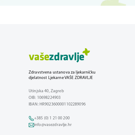
Zdravstvena ustanova za ljekarničku
djelatnost Ljekarne VAŠE ZDRAVLJE
Utinjska 40, Zagreb
OIB: 10698224903
IBAN: HR9023600001102289096
+385 (0) 1 21 00 200
info@vasezdravlje.hr