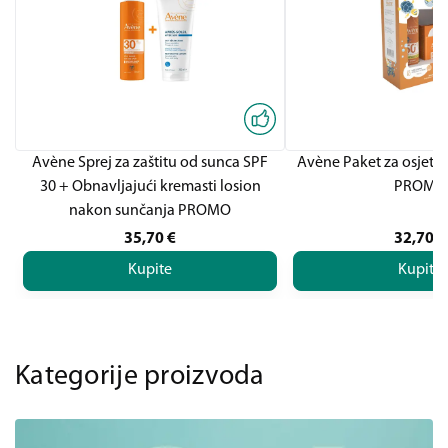
Avène Sprej za zaštitu od sunca SPF
Avène Paket za osjetlj
30 + Obnavljajući kremasti losion
PROMO
nakon sunčanja PROMO
35,70
€
32,70
€
Kupite
Kupite
Kategorije proizvoda