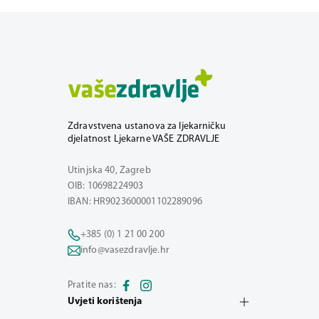
Zdravstvena ustanova za ljekarničku
djelatnost Ljekarne VAŠE ZDRAVLJE
Utinjska 40, Zagreb
OIB: 10698224903
IBAN: HR9023600001102289096
+385 (0) 1 21 00 200
info@vasezdravlje.hr
Pratite nas:
Uvjeti korištenja