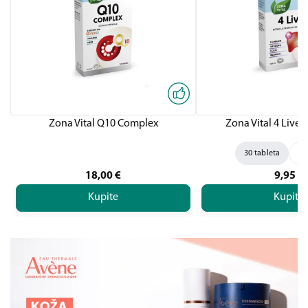
Zona Vital Q10 Complex
Zona Vital 4 Liver,
30 tableta
60
18,00
€
9,95
€
Kupite
Kupite