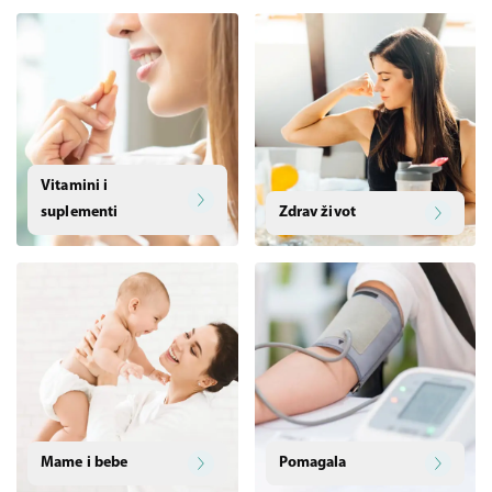
Vitamini i
suplementi
Zdrav život
Mame i bebe
Pomagala