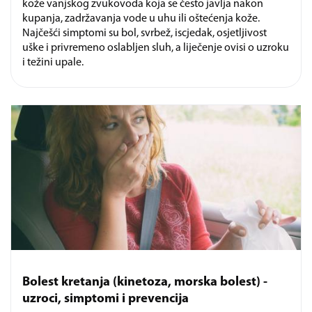
kože vanjskog zvukovoda koja se često javlja nakon
kupanja, zadržavanja vode u uhu ili oštećenja kože.
Najčešći simptomi su bol, svrbež, iscjedak, osjetljivost
uške i privremeno oslabljen sluh, a liječenje ovisi o uzroku
i težini upale.
Bolest kretanja (kinetoza, morska bolest) -
uzroci, simptomi i prevencija