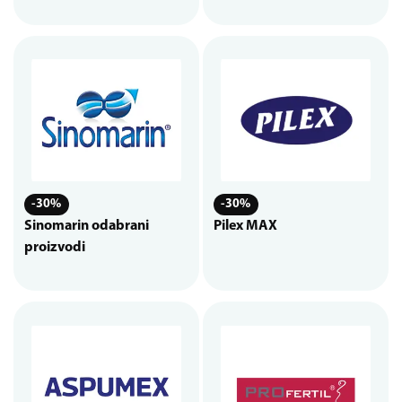
-30%
-30%
Sinomarin odabrani
Pilex MAX
proizvodi