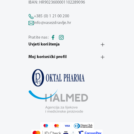
IBAN: HR9023600001102289096
+385 (0) 1 21 00 200
info@vasezdravlje.hr
Pratite nas:
Uvjeti korištenja
Moj korisnički profil