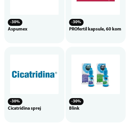
-30%
-30%
Aspumex
PROfertil kapsule, 60 kom
-30%
-30%
Cicatridina sprej
Blink