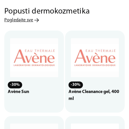
Popusti dermokozmetika
Pogledajte sve
-30%
-30%
Avène Sun
Avène Cleanance gel, 400
ml