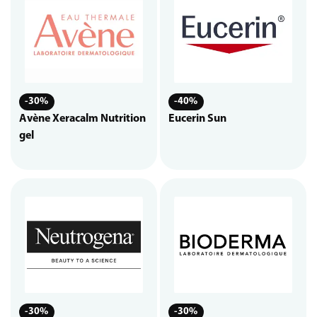
-30%
-40%
Avène Xeracalm Nutrition
Eucerin Sun
gel
-30%
-30%