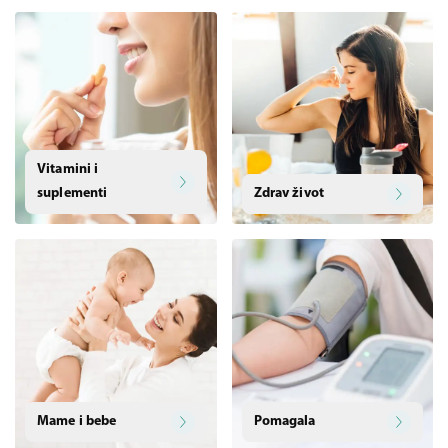
Vitamini i
suplementi
Zdrav život
Mame i bebe
Pomagala