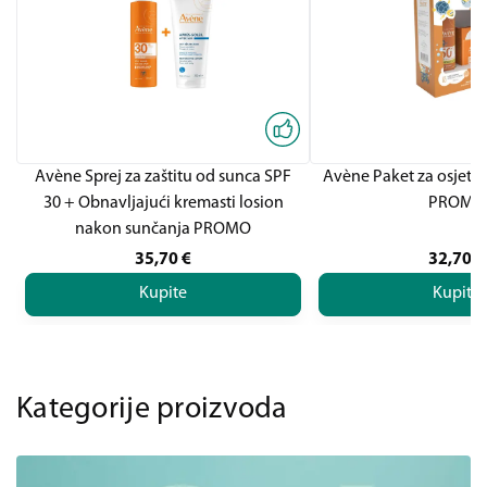
Avène Sprej za zaštitu od sunca SPF
Avène Paket za osjetlj
30 + Obnavljajući kremasti losion
PROMO
nakon sunčanja PROMO
35,70
€
32,70
€
Kupite
Kupite
Kategorije proizvoda