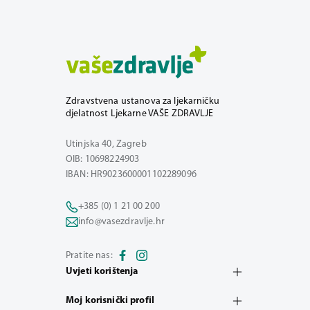
Zdravstvena ustanova za ljekarničku
djelatnost Ljekarne VAŠE ZDRAVLJE
Utinjska 40, Zagreb
OIB: 10698224903
IBAN: HR9023600001102289096
+385 (0) 1 21 00 200
info@vasezdravlje.hr
Pratite nas:
Uvjeti korištenja
Moj korisnički profil