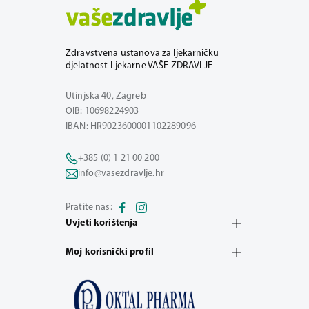
Zdravstvena ustanova za ljekarničku
djelatnost Ljekarne VAŠE ZDRAVLJE
Utinjska 40, Zagreb
OIB: 10698224903
IBAN: HR9023600001102289096
+385 (0) 1 21 00 200
info@vasezdravlje.hr
Pratite nas:
Uvjeti korištenja
Moj korisnički profil