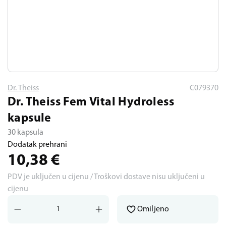
Dr. Theiss
C079370
Dr. Theiss Fem Vital Hydroless
kapsule
30 kapsula
Dodatak prehrani
10,38
€
PDV je uključen u cijenu / Troškovi dostave nisu uključeni u
cijenu
Omiljeno