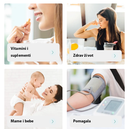
Vitamini i
suplementi
Zdrav život
Mame i bebe
Pomagala