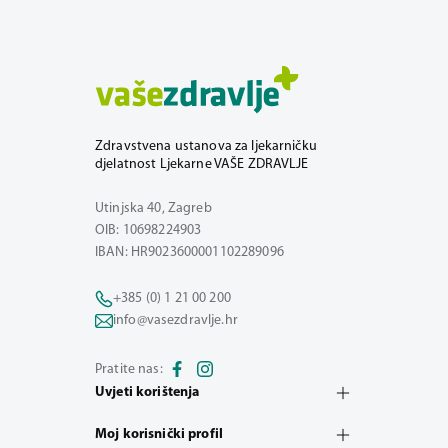
Zdravstvena ustanova za ljekarničku
djelatnost Ljekarne VAŠE ZDRAVLJE
Utinjska 40, Zagreb
OIB: 10698224903
IBAN: HR9023600001102289096
+385 (0) 1 21 00 200
info@vasezdravlje.hr
Pratite nas:
Uvjeti korištenja
Moj korisnički profil