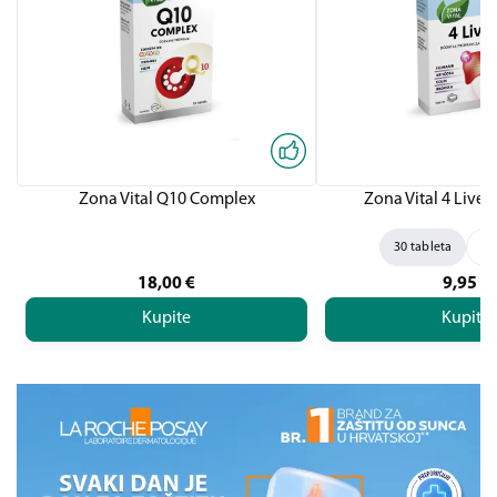
Zona Vital Q10 Complex
Zona Vital 4 Liver,
30 tableta
60
18,00
€
9,95
€
Kupite
Kupite