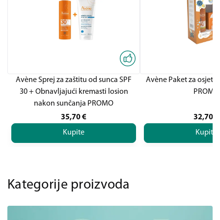
Avène Sprej za zaštitu od sunca SPF
Avène Paket za osjetlj
30 + Obnavljajući kremasti losion
PROMO
nakon sunčanja PROMO
35,70
€
32,70
€
Kupite
Kupite
Kategorije proizvoda