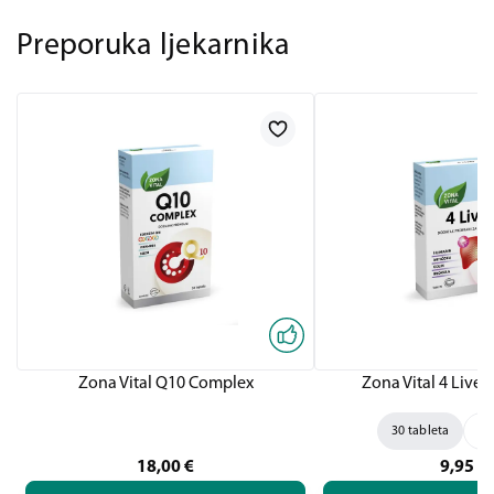
Preporuka ljekarnika
Zona Vital Q10 Complex
Zona Vital 4 Liver,
30 tableta
60
18,00
€
9,95
€