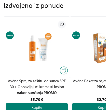
Izdvojeno iz ponude
Avène Sprej za zaštitu od sunca SPF
Avène Paket za osjetlj
30 + Obnavljajući kremasti losion
PROMO
nakon sunčanja PROMO
35,70
€
32,70
€
Kupite
Kupite