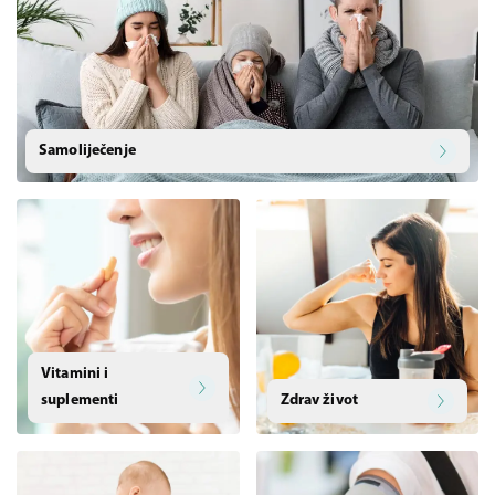
Samoliječenje
Vitamini i
suplementi
Zdrav život