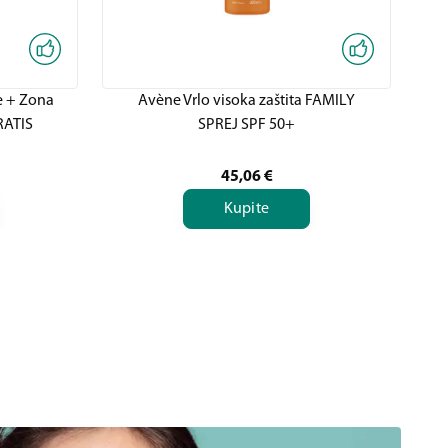
 + Zona
Avène Vrlo visoka zaštita FAMILY
Av
RATIS
SPREJ SPF 50+
45,06
€
Kupite