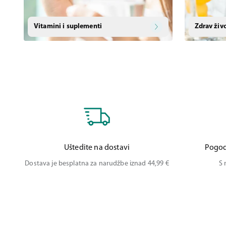
Vitamini i suplementi
Zdrav živ
Uštedite na dostavi
Pogod
Dostava je besplatna za narudžbe iznad 44,99 €
S 