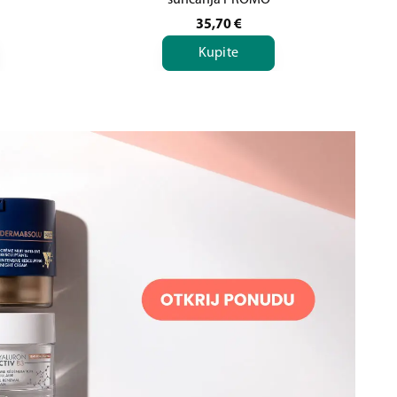
sunčanja PROMO
35,70
€
Kupite