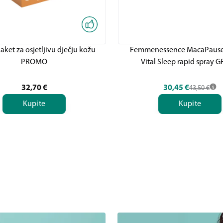
ket za osjetljivu dječju kožu
Femmenessence MacaPause
PROMO
Vital Sleep rapid spray G
32,70
€
30,45
€
43,50
€
Kupite
Kupite