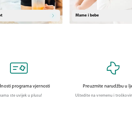
ot
Mame i bebe
nosti programa vjernosti
Preuzmite narudžbu u lj
nama ste uvijek u plusu!
Uštedite na vremenu i troškov