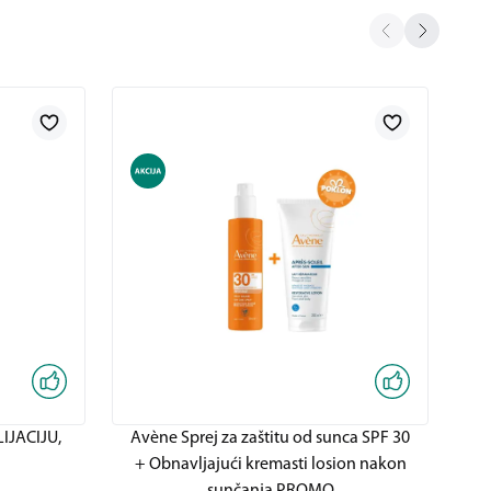
IJACIJU,
Avène Sprej za zaštitu od sunca SPF 30
Av
+ Obnavljajući kremasti losion nakon