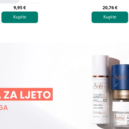
9,95
€
20,76
€
Kupite
Kupite