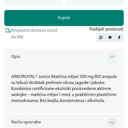
Kupite
Podijeli proizvod:
Besplatna dostava iznad
44.99€
Opis
ARKOROYAL® Junior Matična mliječ 500 mg BIO ampule
su tekući dodatak prehrani okusa jagode i jabuke.
Kombinira certificirane ekološki proizvedene aktivne
sastojke – matičnu mliječ i med, u praktičnim plastičnim
monodozama. Bez bojila, konzervansa i alkohola.
Način uporabe