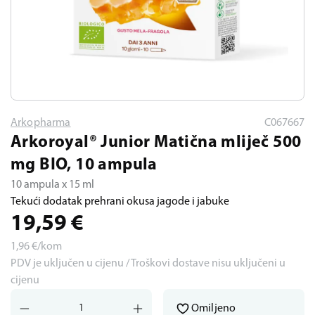
Arkopharma
C067667
Arkoroyal® Junior Matična mliječ 500
mg BIO, 10 ampula
10 ampula x 15 ml
Tekući dodatak prehrani okusa jagode i jabuke
19,59
€
1,96
€/kom
PDV je uključen u cijenu / Troškovi dostave nisu uključeni u
cijenu
Omiljeno