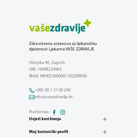
Zdravstvena ustanova za ljekarničku
djelatnost Ljekarne VAŠE ZDRAVLJE
Utinjska 40, Zagreb
OIB: 10698224903
IBAN: HR9023600001102289096
+385 (0) 1 21 00 200
info@vasezdravlje.hr
Pratite nas:
Uvjeti korištenja
Moj korisnički profil