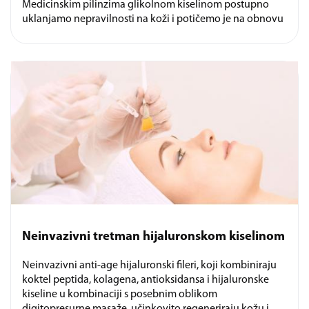
Medicinskim pilinzima glikolnom kiselinom postupno
uklanjamo nepravilnosti na koži i potičemo je na obnovu
Neinvazivni tretman hijaluronskom kiselinom
Neinvazivni anti-age hijaluronski fileri, koji kombiniraju
koktel peptida, kolagena, antioksidansa i hijaluronske
kiseline u kombinaciji s posebnim oblikom
digitopresurne masaže, učinkovito regeneriraju kožu i