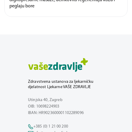
peglaju bore
Zdravstvena ustanova za ljekarničku
djelatnost Ljekarne VAŠE ZDRAVLJE
Utinjska 40, Zagreb
OIB: 10698224903
IBAN: HR9023600001102289096
+385 (0) 1 21 00 200