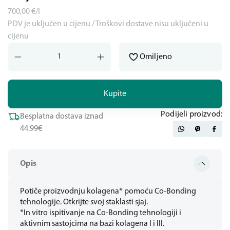
700,00
€/l
PDV je uključen u cijenu / Troškovi dostave nisu uključeni u
cijenu
Omiljeno
Kupite
Podijeli proizvod:
Besplatna dostava iznad
44.99€
Opis
Potiče proizvodnju kolagena* pomoću Co-Bonding
tehnologije. Otkrijte svoj staklasti sjaj.
*In vitro ispitivanje na Co-Bonding tehnologiji i
aktivnim sastojcima na bazi kolagena I i III.