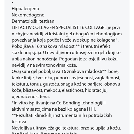
•
Hipoalergeno
Nekomedogeno
Dermatološki testiran
LIFTACTIV COLLAGEN SPECIALIST 16 COLLAGEL je prvi
Vichyjev nevidljivi kristalni gel obogaćen tehnologijom
povezivanja koja potiče i veže sve skupine kolagena*.
Poboljšava 16 znakova mladosti** i trenutni efekt
staklenog sjaja. U nevidljivom ultrasvježem gelu koji se
upija nakon nanošenja. Pogodan je za osjetljivu kožu,
nevidljiv na svim tonovima kože.
Ovaj suhi gel poboljšava 16 znakova mladosti**: bore,
tanke linije, čvrstoću, punoću, ovješenost, zaglađenost,
teksturu, tonus, gustoću, snagu kožne barijere, obnovu
kože, blistavost, mekoću, elastičnost, hidrataciju,
ujednačenost tena.
*In vitro ispitivanje na Co-Bonding tehnologiji i
aktivnim sastojcima na bazi kolagena I i III.
**Rezultati kliničkih, instrumentalnih i potrošačkih
testova.
Nevidljiva ultrasvježa gel tekstura, brzo se upija u kožu.