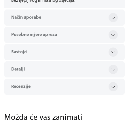
Bez ljepljivog ili masnog osjećaja.
Način uporabe
Posebne mjere opreza
Sastojci
Detalji
Recenzije
Možda će vas zanimati