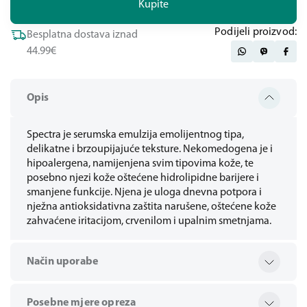
Kupite
Podijeli proizvod:
Besplatna dostava iznad
44.99€
Opis
Spectra je serumska emulzija emolijentnog tipa,
delikatne i brzoupijajuće teksture. Nekomedogena je i
hipoalergena, namijenjena svim tipovima kože, te
posebno njezi kože oštećene hidrolipidne barijere i
smanjene funkcije. Njena je uloga dnevna potpora i
nježna antioksidativna zaštita narušene, oštećene kože
zahvaćene iritacijom, crvenilom i upalnim smetnjama.
Način uporabe
Posebne mjere opreza