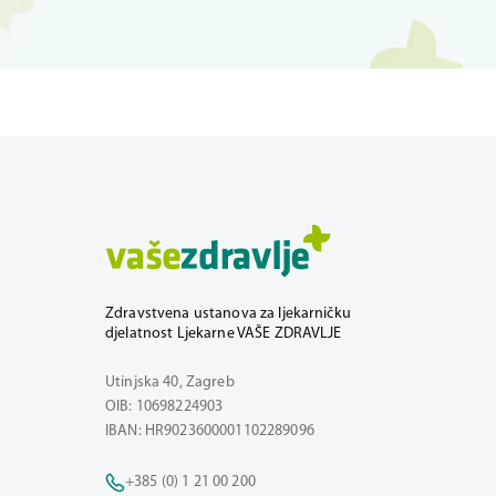
Zdravstvena ustanova za ljekarničku
djelatnost Ljekarne VAŠE ZDRAVLJE
Utinjska 40, Zagreb
OIB: 10698224903
IBAN: HR9023600001102289096
+385 (0) 1 21 00 200