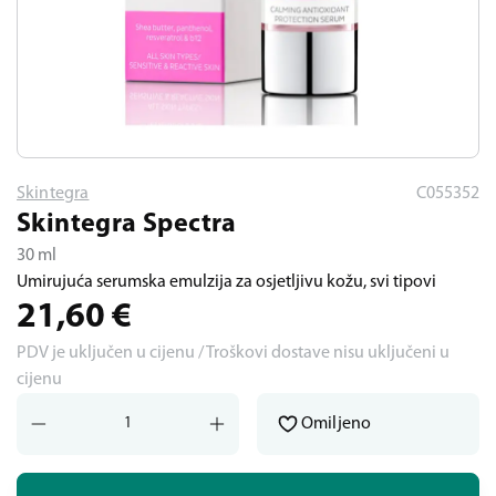
Skintegra
C055352
Skintegra Spectra
30 ml
Umirujuća serumska emulzija za osjetljivu kožu, svi tipovi
21,60
€
PDV je uključen u cijenu / Troškovi dostave nisu uključeni u
cijenu
Omiljeno