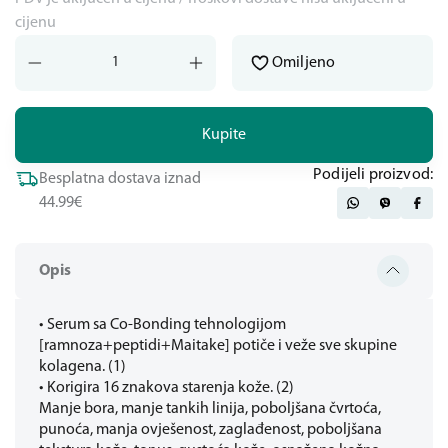
cijenu
Omiljeno
Kupite
Podijeli proizvod:
Besplatna dostava iznad
44.99€
Opis
• Serum sa Co-Bonding tehnologijom
[ramnoza+peptidi+Maitake] potiče i veže sve skupine
kolagena. (1)
• Korigira 16 znakova starenja kože. (2)
Manje bora, manje tankih linija, poboljšana čvrtoća,
punoća, manja ovješenost, zaglađenost, poboljšana