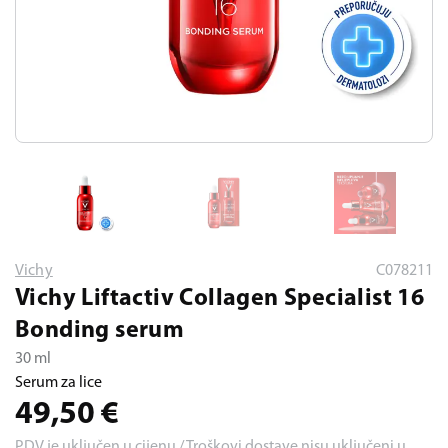
Vichy
C078211
Vichy Liftactiv Collagen Specialist 16
Bonding serum
30 ml
Serum za lice
49,50
€
PDV je uključen u cijenu / Troškovi dostave nisu uključeni u