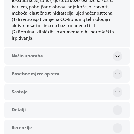
tekstura kože, tonus, gustoća kože, osnažena kožna
barijera, poboljšano obnavljanje kože, blistavost,
mekoća, elastičnost, hidratacija, ujednačenost tena.
(1) In vitro ispitivanje na CO-Bonding tehnologiji i
aktivnim sastojcima na bazi kolagena I i III.
(2) Rezultati kliničkih, instrumentalnih i potrošačkih
ispitivanja.
Način uporabe
Posebne mjere opreza
Sastojci
Detalji
Recenzije