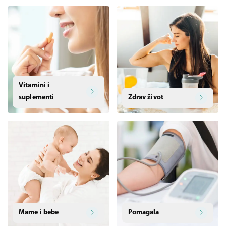
Vitamini i
suplementi
Zdrav život
Mame i bebe
Pomagala