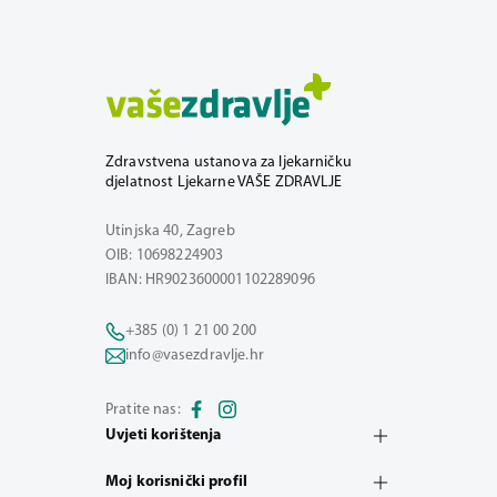
Zdravstvena ustanova za ljekarničku
djelatnost Ljekarne VAŠE ZDRAVLJE
Utinjska 40, Zagreb
OIB: 10698224903
IBAN: HR9023600001102289096
+385 (0) 1 21 00 200
info@vasezdravlje.hr
Pratite nas:
Uvjeti korištenja
Moj korisnički profil