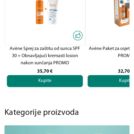
Avène Sprej za zaštitu od sunca SPF
Avène Paket za osjetlj
30 + Obnavljajući kremasti losion
PROMO
nakon sunčanja PROMO
35,70
€
32,70
€
Kupite
Kupite
Kategorije proizvoda