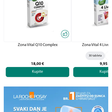
Zona Vital Q10 Complex
Zona Vital 4 Liver,
30 tableta
60
18,00
€
9,95
€
Kupite
Kupite