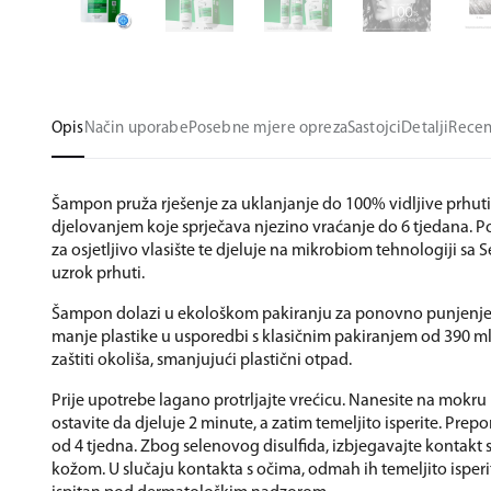
Opis
Način uporabe
Posebne mjere opreza
Sastojci
Detalji
Recen
Šampon pruža rješenje za uklanjanje do 100% vidljive prhuti
djelovanjem koje sprječava njezino vraćanje do 6 tjedana. P
za osjetljivo vlasište te djeluje na mikrobiom tehnologiji sa S
uzrok prhuti.
Šampon dolazi u ekološkom pakiranju za ponovno punjenje,
manje plastike u usporedbi s klasičnim pakiranjem od 390 ml
zaštiti okoliša, smanjujući plastični otpad.
Prije upotrebe lagano protrljajte vrećicu. Nanesite na mokru 
ostavite da djeluje 2 minute, a zatim temeljito isperite. Pre
od 4 tjedna. Zbog selenovog disulfida, izbjegavajte kontakt
kožom. U slučaju kontakta s očima, odmah ih temeljito isperi