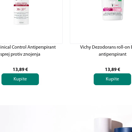
linical Control Antiperspirant
Vichy Dezodorans roll-on
sprej protiv znojenja
antiperspirant
13,89
€
13,89
€
Kupite
Kupite