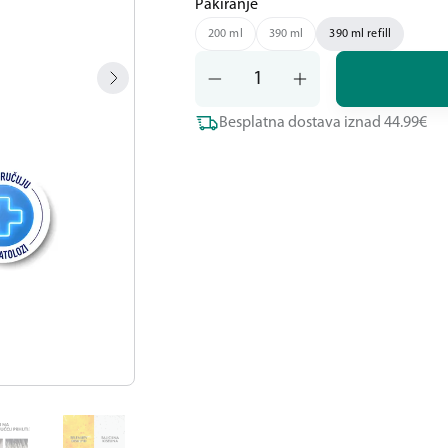
Pakiranje
200 ml
390 ml
390 ml refill
Besplatna dostava iznad 44.99€