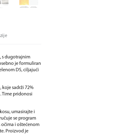
zije
, s dugotrajnim
osebno je formuliran
elenom DS, ciljajući
 koje sadrži 72%
. Time pridonosi
kosu, umasirajte i
poručuje se program
 s očima i oštećenom
te. Proizvod je