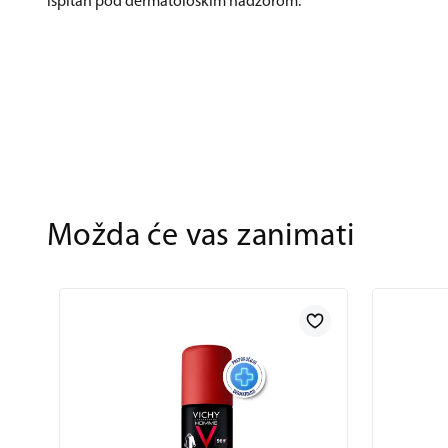
ispitan pod dermatološkim nadzorom.
Možda će vas zanimati