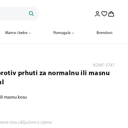
Mame i bebe
Pomagala
Brendovi
KONF-5747
rotiv prhuti za normalnu ili masnu
ml
li masnu kosu
stave nisu uključeni u cijenu