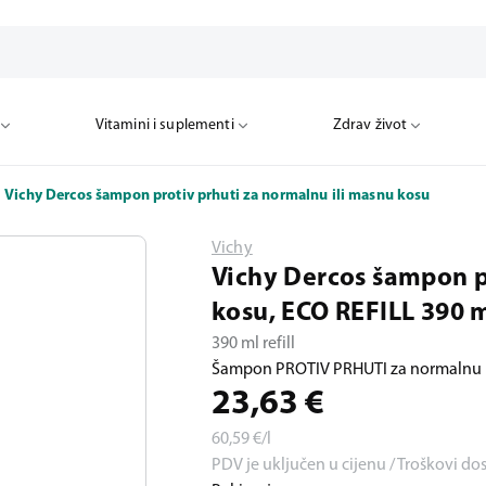
Vitamini i suplementi
Zdrav život
Vichy Dercos šampon protiv prhuti za normalnu ili masnu kosu
Vichy
Vichy Dercos šampon p
kosu, ECO REFILL 390 
390 ml refill
Šampon PROTIV PRHUTI za normalnu i
23,63
€
60,59
€/l
PDV je uključen u cijenu / Troškovi do