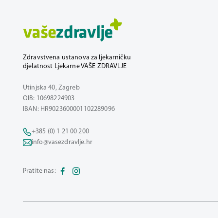
Zdravstvena ustanova za ljekarničku
djelatnost Ljekarne VAŠE ZDRAVLJE
Utinjska 40, Zagreb
OIB: 10698224903
IBAN: HR9023600001102289096
+385 (0) 1 21 00 200
info@vasezdravlje.hr
Pratite nas: