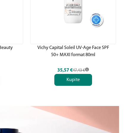
 Beauty
Vichy Capital Soleil UV-Age Face SPF
Vi
50+ MAXI format 80ml
T
35,57
€
47,43
€
Kupite