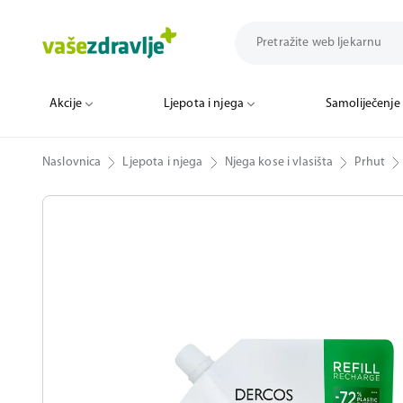
Akcije
Ljepota i njega
Samoliječenje
Naslovnica
Ljepota i njega
Njega kose i vlasišta
Prhut