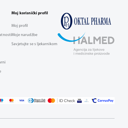
Moj korisnički profil
Moj profil
vatnosti
Moje narudžbe
Savjetujte se s ljekarnikom
arni
e