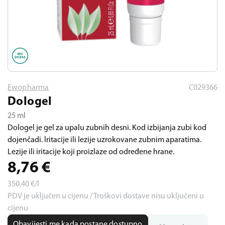
Ewopharma
C029366
Dologel
25 ml
Dologel je gel za upalu zubnih desni. Kod izbijanja zubi kod
dojenčadi. lritacije ili lezije uzrokovane zubnim aparatima.
Lezije ili iritacije koji proizlaze od određene hrane.
8,76
€
350,40
€/l
PDV je uključen u cijenu / Troškovi dostave nisu uključeni u
cijenu
Obavijesti me kada postane dostupno