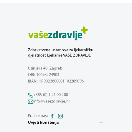
Zdravstvena ustanova za ljekarničku
djelatnost Ljekarne VAŠE ZDRAVLJE
Utinjska 40, Zagreb
OIB: 10698224903
IBAN: HR9023600001102289096
+385 (0) 1 21 00 200
info@vasezdravlje.hr
Pratite nas:
Uvjeti korištenja