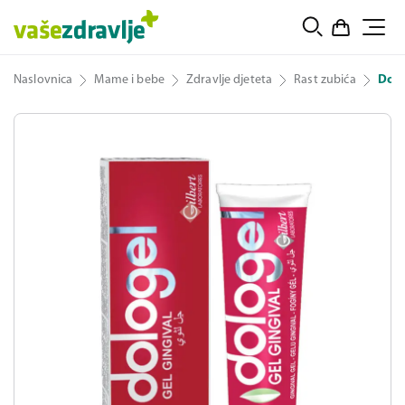
Naslovnica
Mame i bebe
Zdravlje djeteta
Rast zubića
Dolo