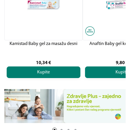
Kamistad Baby gel za masažu desni
Anaftin Baby gel kod
10,34
€
9,80
€
Kupite
Kupite