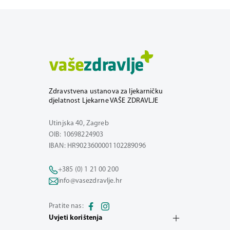
Zdravstvena ustanova za ljekarničku
djelatnost Ljekarne VAŠE ZDRAVLJE
Utinjska 40, Zagreb
OIB: 10698224903
IBAN: HR9023600001102289096
+385 (0) 1 21 00 200
info@vasezdravlje.hr
Pratite nas:
Uvjeti korištenja