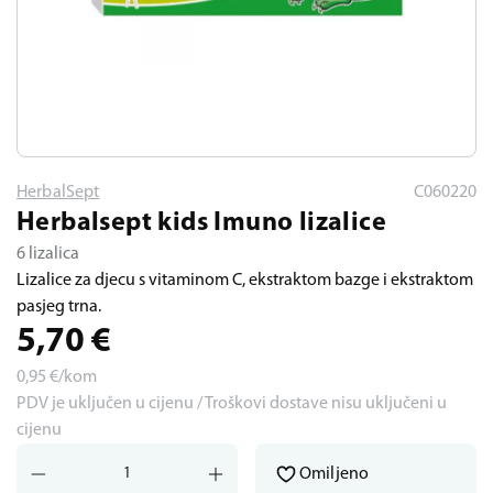
HerbalSept
C060220
Herbalsept kids Imuno lizalice
6 lizalica
Lizalice za djecu s vitaminom C, ekstraktom bazge i ekstraktom
pasjeg trna.
5,70
€
0,95
€/kom
PDV je uključen u cijenu / Troškovi dostave nisu uključeni u
cijenu
Omiljeno