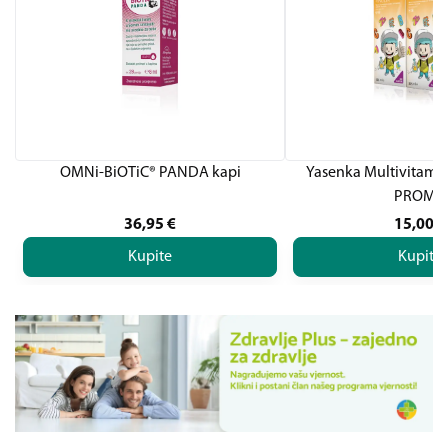
OMNi-BiOTiC® PANDA kapi
Yasenka Multivitamin
PROMO
36,95
€
15,00
€
Kupite
Kupite