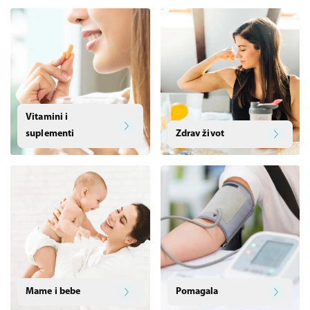
Vitamini i
suplementi
Zdrav život
Mame i bebe
Pomagala