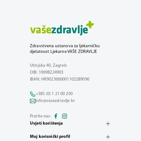
Zdravstvena ustanova za ljekarničku
djelatnost Ljekarne VAŠE ZDRAVLJE
Utinjska 40, Zagreb
OIB: 10698224903
IBAN: HR9023600001102289096
+385 (0) 1 21 00 200
info@vasezdravlje.hr
Pratite nas:
Uvjeti korištenja
Moj korisnički profil