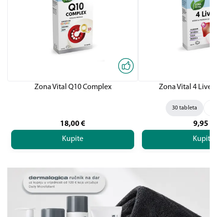
Zona Vital Q10 Complex
Zona Vital 4 Liver,
30 tableta
60
18,00
€
9,95
€
Kupite
Kupite