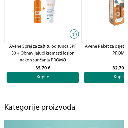
Avène Sprej za zaštitu od sunca SPF
Avène Paket za osjetlj
30 + Obnavljajući kremasti losion
PROMO
nakon sunčanja PROMO
35,70
€
32,70
€
Kupite
Kupite
Kategorije proizvoda