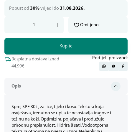
Popust od
30%
vrijedi do
31.08.2026.
Omiljeno
Kupite
Podijeli proizvod:
Besplatna dostava iznad
44.99€
Opis
Sprej SPF 30+, za lice, tijelo i kosu. Tekstura koja
osvježava, trenutno se upija te ne ostavlja tragove i
težinu na koži. Optimizira, pojačava i produžuje
prirodnu preplanulost. Hidrira 8 sati. Vodootporna
tekstura otporna na pijesak i znoj. Neljepljiva i