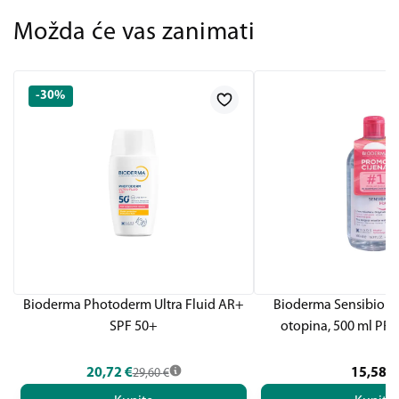
Možda će vas zanimati
-30%
Bioderma Photoderm Ultra Fluid AR+
Bioderma Sensibio H
SPF 50+
otopina, 500 ml P
20,72
€
15,58
€
29,60
€