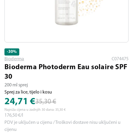
-30
%
Bioderma
C074475
Bioderma Photoderm Eau solaire SPF
30
200 ml sprej
Sprej za lice, tijelo i kosu
24,71
€
35,30
€
Najniža cijena u zadnjih 30 dana:
35,30
€
176,50
€/l
PDV je uključen u cijenu / Troškovi dostave nisu uključeni u
cijenu