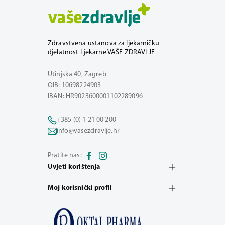
Zdravstvena ustanova za ljekarničku
djelatnost Ljekarne VAŠE ZDRAVLJE
Utinjska 40, Zagreb
OIB: 10698224903
IBAN: HR9023600001102289096
+385 (0) 1 21 00 200
info@vasezdravlje.hr
Pratite nas:
Uvjeti korištenja
Moj korisnički profil