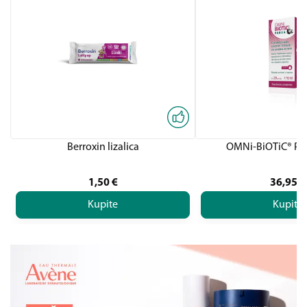
Berroxin lizalica
OMNi-BiOTiC® PA
1,50
€
36,95
€
Kupite
Kupite