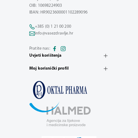
OIB: 10698224903
IBAN: HR9023600001102289096
+385 (0) 1 21 00 200
info@vasezdravlje.hr
Pratite nas:
Uvjeti korištenja
Moj korisnički profil