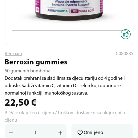
Berroxin
C080885
Berroxin gummies
60 gumenih bombona
Dodatak prehrani sa sladilima za djecu stariju od 4 godine i
odrasle. Sadrži vitamin C, vitamin D i selen koji doprinose
normalnoj funkciji imunološkog sustava.
22,50
€
PDV je uključen u cijenu / Troškovi dostave nisu uključeni u
cijenu
Omiljeno