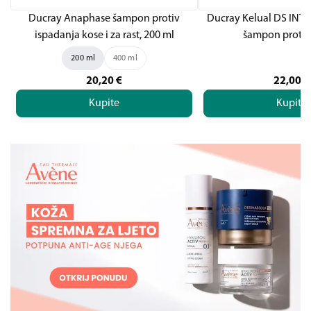
Ducray Anaphase šampon protiv
Ducray Kelual DS INT
ispadanja kose i za rast, 200 ml
šampon protiv
200 ml
400 ml
20,20
€
22,00
€
Kupite
Kupite