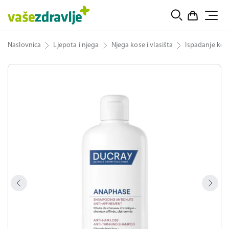
Naslovnica
Ljepota i njega
Njega kose i vlasišta
Ispadanje kos