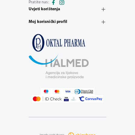
Pratite nas:
Uvjeti korištenja
Moj korisnički profil