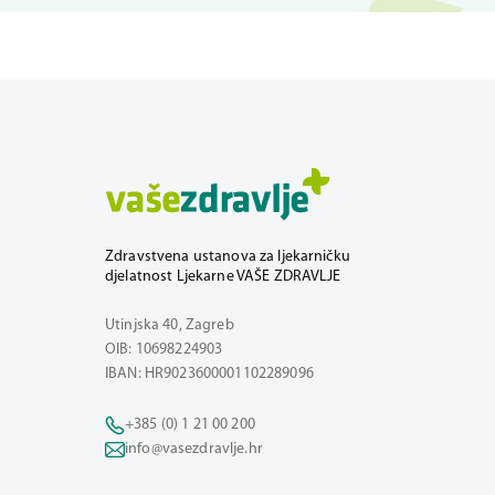
Zdravstvena ustanova za ljekarničku
djelatnost Ljekarne VAŠE ZDRAVLJE
Utinjska 40, Zagreb
OIB: 10698224903
IBAN: HR9023600001102289096
+385 (0) 1 21 00 200
info@vasezdravlje.hr