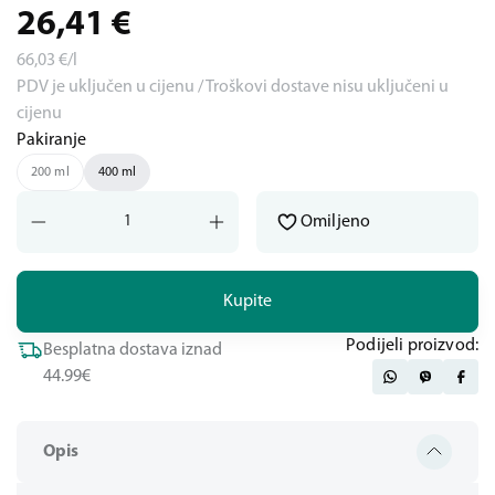
26,41
€
66,03
€/l
PDV je uključen u cijenu / Troškovi dostave nisu uključeni u
cijenu
Pakiranje
200 ml
400 ml
Omiljeno
Kupite
Podijeli proizvod:
Besplatna dostava iznad
44.99€
Opis