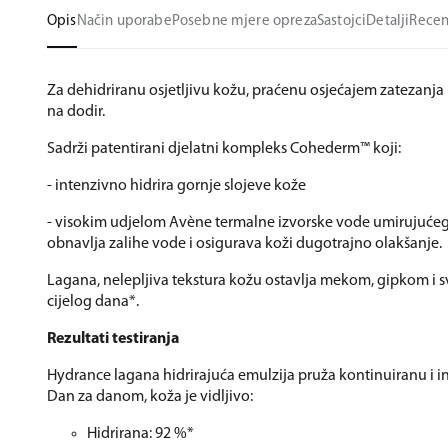
Opis
Način uporabe
Posebne mjere opreza
Sastojci
Detalji
Recen
Za dehidriranu osjetljivu kožu, praćenu osjećajem zatezanj
na dodir.
Sadrži patentirani djelatni kompleks Cohederm™ koji:
- intenzivno hidrira gornje slojeve kože
- visokim udjelom Avène termalne izvorske vode umirujućeg
obnavlja zalihe vode i osigurava koži dugotrajno olakšanje.
Lagana, nelepljiva tekstura kožu ostavlja mekom, gipkom i 
cijelog dana*.
Rezultati testiranja
Hydrance lagana hidrirajuća emulzija pruža kontinuiranu i in
Dan za danom, koža je vidljivo:
Hidrirana: 92 %*