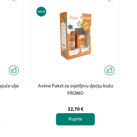
ajuće ulje
Avène Paket za osjetljivu dječju kožu
A
PROMO
32,70
€
Kupite