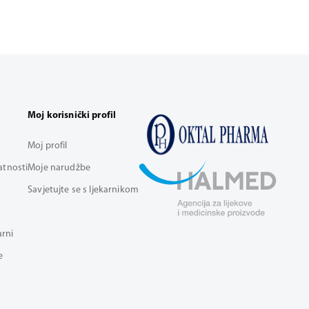
Moj korisnički profil
Moj profil
vatnosti
Moje narudžbe
Savjetujte se s ljekarnikom
arni
e