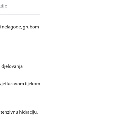
zije
a i nelagode, grubom
 djelovanja
svjetlucavom tijekom
tenzivnu hidraciju.