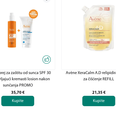
rej za zaštitu od sunca SPF 30
Avène XeraCalm A.D relipidir
jajući kremasti losion nakon
za čišćenje REFILL
sunčanja PROMO
35,70
€
21,35
€
Kupite
Kupite