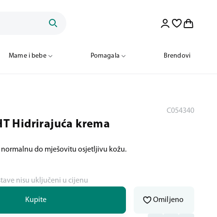
Mame i bebe
Pomagala
Brendovi
C054340
 Hidrirajuća krema
 normalnu do mješovitu osjetljivu kožu.
stave nisu uključeni u cijenu
Kupite
Omiljeno