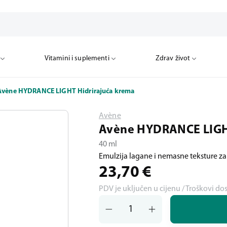
Vitamini i suplementi
Zdrav život
Avène HYDRANCE LIGHT Hidrirajuća krema
Avène
Avène HYDRANCE LIGHT
40 ml
Emulzija lagane i nemasne teksture za
23,70
€
PDV je uključen u cijenu / Troškovi do