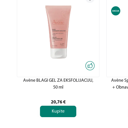
Avène BLAGI GEL ZA EKSFOLIJACIJU,
Avène Sp
50 ml
+ Obnavl
20,76
€
Kupite