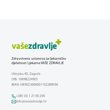
Zdravstvena ustanova za ljekarničku
djelatnost Ljekarne VAŠE ZDRAVLJE
Utinjska 40, Zagreb
OIB: 10698224903
IBAN: HR9023600001102289096
+385 (0) 1 21 00 200
info@vasezdravlje.hr